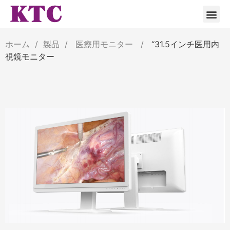
サービス
ブランド
コラム
ニュース
KTCについて
ホーム
/
製品
/
医療用モニター
/
“31.5インチ医用内
視鏡モニター